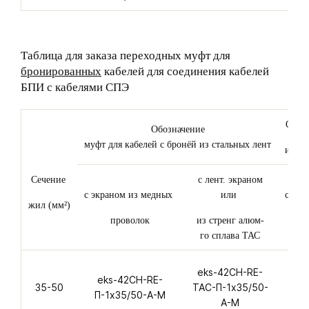
Таблица для заказа переходных муфт для
бронированных
кабелей для соединения кабелей
БПИ с кабелями СПЭ
Обозн
Обозначение
муфт для кабелей с бронёй из стальных лент
из ал
Сечение
с лент. экраном
с экраном из медных
или
с экр
жил (мм²)
проволок
из стренг алюм-
го сплава ТАС
eks-42CH-RE-
eks-42CH-RE-
ek
35-50
ТАС-П-1х35/50-
П-1х35/50-А-M
П-
А-M