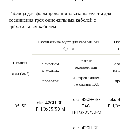
Таблица для формирования заказа на муфты для
соединения т
рёх одножильных
кабелей с
трёхжильным
кабелем
Обозначение муфт для кабелей без
Обознач
брони
с бро
с лент.
Сечение
с экраном
с экран
экраном или
из медных
из медн
жил (мм²)
из стренг алюм-
проволок
провол
го сплава ТАС
eks-42CH-RE-
eks-42CH
eks-42CH-RE-
35-50
ТАС-
П-1/3х35/
П-1/3х35/50-M
П-1/3х35/50-M
M
eks-42CH-RE-