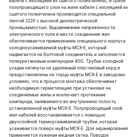
кабеля с изоляцией из сшитого полиэтилена), и срезе
полупроводящего слоя на жиле кабеля с изоляцией из
сшитого полиэтилена производится специальной
лентой 2220 с высокой диэлектрической
проницаемостью. Выравнивание напряжённости
электрического поля в месте соединения жил
обеспечивается применением специального корпуса
холодноусаживаемой муфты МСХ-Е, который
надвигается на болтовой соединитель и заполняется
полиуретановым компаундом 40G. Трубки холодной
усадки натянуты на удаляемый пластиковый корд и
предустановлены на торцы муфты МСХ-Е в заводских
условиях, что в процессе монтажа обеспечивает
необходимую герметизацию при установке на
соединяемые жилы и исключает протекание
компаунда, заливаемого во внутреннюю полость
установленной муфты МСХ-Е. Полупроводящий слой
жил кабелей восстанавливается с помощью
двухслойной термоусаживаемой трубки, которая
усаживается поверх муфты МСХ-Е. Для экранирования
применяется луженая медная сетка. Поводок