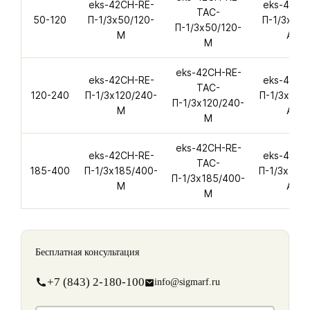
eks-42CH-RE-
eks-42CH
ТАС-
50-120
П-1/3х50/120-
П-1/3х50/
П-1/3х50/120-
M
А-M
M
eks-42CH-RE-
eks-42CH-RE-
eks-42CH
ТАС-
120-240
П-1/3х120/240-
П-1/3х120
П-1/3х120/240-
M
А-M
M
eks-42CH-RE-
eks-42CH-RE-
eks-42CH
ТАС-
185-400
П-1/3х185/400-
П-1/3х185
П-1/3х185/400-
M
А-M
M
Бесплатная консультация
+7 (843) 2-180-100
info@sigmarf.ru