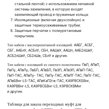
стальной лентой) с использованием непаяной
системы заземления, в которую входят
заземляющий провод и пружинные кольца;
Изоляционные (включая двухслойную) и
защитные термоусаживаемые трубки;
Защитные перчатки с полиуретановым
покрытием.
ААБГ, АСБГ,
Тип кабеля с маслопропитанной изоляцией:
СБГ, ААБлУ, АСБлУ, СБН, ААШвУ, ААШп, ААБ2лШвУ,
АСБ2лШвУ, СБ2лШв, СБлУ и другие.
ПвП, АПвП,
Тип кабеля с изоляцией из сшитого полиэтилена:
ПвПу, АПвПу, ПвБП, АПвБП, ПвЭП, АПвЭП, АПвП-ТАС,
ПвП-ТАС, АПвПу- ТАС, ПвПу-ТАС, АПвПГ-ТАС, ПвПг-ТАС,
АПвБВнг-LS-ТАС, АПвКаП2гж-ТАС, КА9РВСКБВнг,
КА9РВВнг-LS, КА9РВСБВнг-LS, К9РВСКВМнг
и другие.
Таблица для заказа переходных муфт для