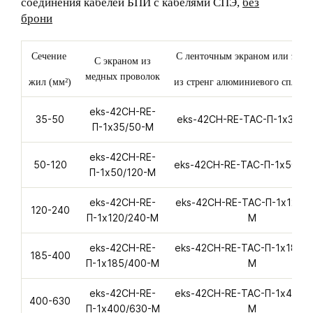
соединения кабелей БПИ с кабелями СПЭ,
без
брони
Сечение
С ленточным экраном или экр
С экраном из
медных проволок
жил (мм²)
из стренг алюминиевого сплава
eks-42CH-RE-
35-50
eks-42CH-RE-ТАС-П-1х35/5
П-1х35/50-M
eks-42CH-RE-
50-120
eks-42CH-RE-ТАС-П-1х50/1
П-1х50/120-M
eks-42CH-RE-
eks-42CH-RE-ТАС-П-1х120/2
120-240
П-1х120/240-M
M
eks-42CH-RE-
eks-42CH-RE-ТАС-П-1х185/
185-400
П-1х185/400-M
M
eks-42CH-RE-
eks-42CH-RE-ТАС-П-1х400/
400-630
П-1х400/630-M
M