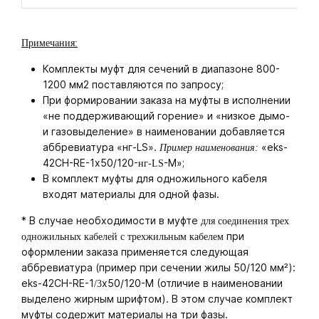
Примечания:
Комплекты муфт для сечений в диапазоне 800-
1200 мм2 поставляются по запросу;
При формировании заказа на муфты в исполнении
«не поддерживающий горение» и «низкое дымо-
и газовыделение» в наименовании добавляется
аббревиатура «нг-LS».
«eks-
Пример наименования:
42CH-RE-1х50/120-
-M»;
нг-LS
В комплект муфты для одножильного кабеля
входят материалы для одной фазы.
* В случае необходимости в муфте
для соединения трех
при
одножильных кабелей с трехжильным кабелем
оформлении заказа применяется следующая
аббревиатура (пример при сечении жилы 50/120 мм²):
eks-42CH-RE-1
х50/120-M (отличие в наименовании
/3
выделено жирным шрифтом). В этом случае комплект
муфты содержит материалы на три фазы.