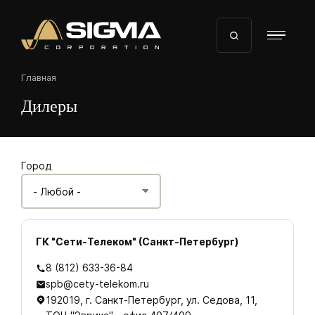
Перейти
к
основному
содержанию
Строка
Главная
навигации
Дилеры
Город
ГК "Сети-Телеком" (Санкт-Петербург)
8 (812) 633-36-84
spb@cety-telekom.ru
192019, г. Санкт-Петербург, ул. Седова, 11,