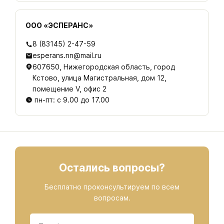
ООО «ЭСПЕРАНС»
8 (83145) 2-47-59
esperans.nn@mail.ru
607650, Нижегородская область, город
Кстово, улица Магистральная, дом 12,
помещение V, офис 2
пн-пт: с 9.00 до 17.00
Остались вопросы?
Бесплатно проконсультируем по всем
вопросам.
Данные
Телефон
*