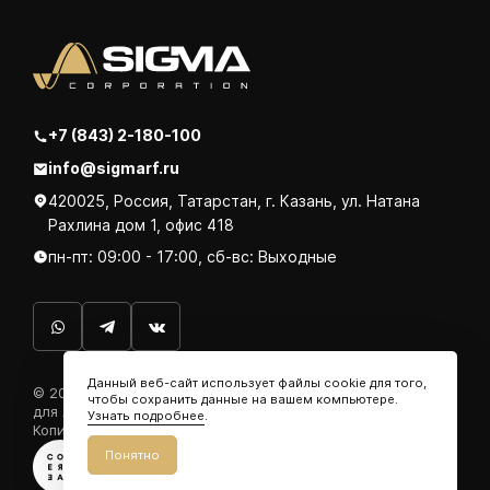
+7 (843) 2-180-100
info@sigmarf.ru
420025, Россия, Татарстан, г. Казань, ул. Натана
Рахлина дом 1, офис 418
пн-пт: 09:00 - 17:00, сб-вс: Выходные
Данный веб-сайт использует файлы cookie для того,
© 2026. ООО «СИГМА Рус». Производим кабельные муфты
чтобы сохранить данные на вашем компьютере.
для любых типов кабелей.
Узнать подробнее
.
Копирование запрещено.
Политика конфиденциальности
Понятно