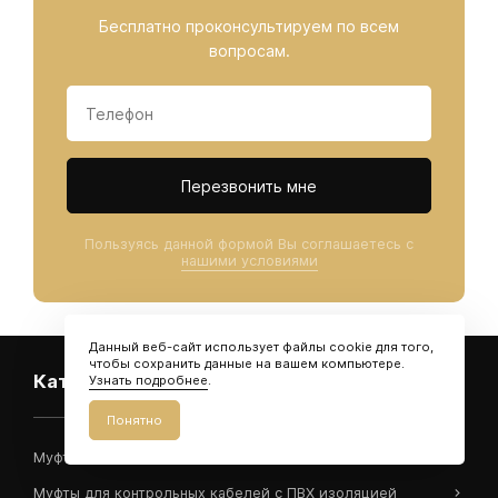
Бесплатно проконсультируем по всем
вопросам.
Данные
Телефон
*
Перезвонить мне
Пользуясь данной формой Вы соглашаетесь с
нашими условиями
Данный веб-сайт использует файлы cookie для того,
чтобы сохранить данные на вашем компьютере.
Каталог
Узнать подробнее
.
Понятно
Муфты для силовых кабелей
Муфты для контрольных кабелей с ПВХ изоляцией