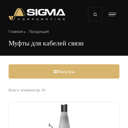
Перейти
к
основному
содержанию
Строка
Главная
Продукция
навигации
Муфты для кабелей связи
Фильтры
Всего элементов:
91