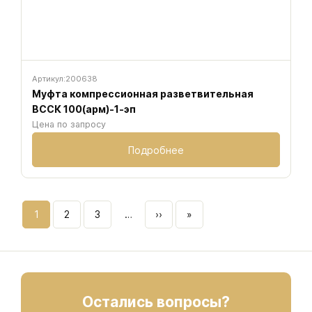
Артикул:
200638
Муфта компрессионная разветвительная
ВССК 100(арм)-1-эп
Цена по запросу
Подробнее
Нумерация
1
2
3
…
››
»
Страница
Страница
Страница
Следующая
Последняя
страниц
страница
страница
Остались вопросы?