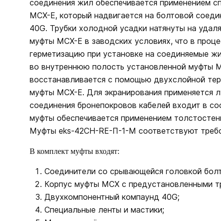
соединения жил обеспечивается применением с
МСХ-Е, который надвигается на болтовой соед
40G. Трубки холодной усадки натянуты на удал
муфты МСХ-Е в заводских условиях, что в про
герметизацию при установке на соединяемые жи
во внутреннюю полость установленной муфты 
восстанавливается с помощью двухслойной тер
муфты МСХ-Е. Для экранирования применяется л
соединения бронепокровов кабелей входит в с
муфты обеспечивается применением толстостен
Муфты eks-42CH-RE-П-1-M соответствуют требо
В комплект муфты входят:
Соединители со срывающейся головкой болт
Корпус муфты МСХ с предустановленными т
Двухкомпонентный компаунд 40G;
Специальные ленты и мастики;