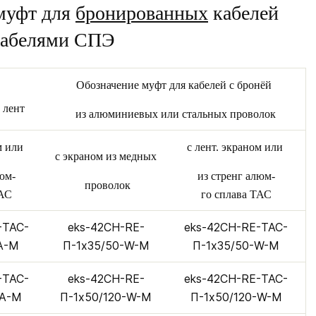
 муфт для
бронированных
кабелей
 кабелями СПЭ
Обозначение муфт для кабелей с бронёй
 лент
из алюминиевых или стальных проволок
ом или
с лент. экраном или
с экраном из медных
юм-
из стренг алюм-
проволок
ТАС
го сплава ТАС
-ТАС-
eks-42CH-RE-
eks-42CH-RE-ТАС-
А-M
П-1х35/50-W-M
П-1х35/50-W-M
-ТАС-
eks-42CH-RE-
eks-42CH-RE-ТАС-
-А-M
П-1х50/120-W-M
П-1х50/120-W-M