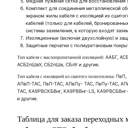
Медная лужёная сетка для восстановления 
Комплект для соединения металлической об
экраном жилы кабеля с изоляцией из сшитог
кабелей (только для кабелей, бронированны
системы заземления, в которую входят заз
Изоляционные (включая двухслойную) и защ
Защитные перчатки с полиуретановым покры
ААБГ, АСБ
Тип кабеля с маслопропитанной изоляцией:
АСБ2лШвУ, СБ2лШв, СБлУ и другие.
ПвП, 
Тип кабеля с изоляцией из сшитого полиэтилена:
АПвП-ТАС, ПвП-ТАС, АПвПу- ТАС, ПвПу-ТАС, АП
ТАС, КА9РВСКБВнг, КА9РВВнг-LS, КА9РВСБВнг
и другие.
Таблица для заказа переходных 