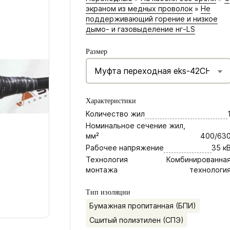
экраном из медных проволок
»
Не
поддерживающий горение и низкое
дымо- и газовыделение нг-LS
Размер
Характеристики
Количество жил
Номинальное сечение жил,
мм²
400/63
Рабочее напряжение
35 к
Технология
Комбинированна
монтажа
технологи
Тип изоляции
Бумажная пропитанная (БПИ)
Сшитый полиэтилен (СПЭ)