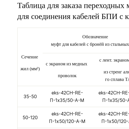
Таблица для заказа переходных
для соединения кабелей БПИ с
Обозначение
муфт для кабелей с бронёй из стальных
Сечение
с лент. экран
с экраном из медных
жил (мм²)
из стренг ал
проволок
го сплава 
eks-42CH-RE-
eks-42CH-RE
35-50
П-1х35/50-А-M
П-1х35/50-
eks-42CH-RE-
eks-42CH-RE
50-120
П-1х50/120-А-M
П-1х50/120