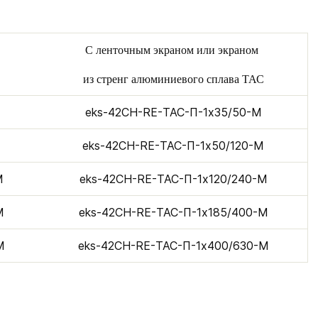
С ленточным экраном или экраном
из стренг алюминиевого сплава ТАС
eks-42CH-RE-ТАС-П-1х35/50-M
eks-42CH-RE-ТАС-П-1х50/120-M
M
eks-42CH-RE-ТАС-П-1х120/240-M
M
eks-42CH-RE-ТАС-П-1х185/400-M
M
eks-42CH-RE-ТАС-П-1х400/630-M