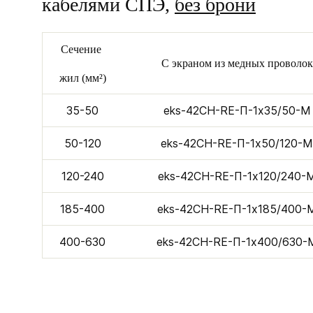
кабелями СПЭ,
без брони
Сечение
С экраном из медных проволок
жил (мм²)
35-50
eks-42CH-RE-П-1х35/50-M
50-120
eks-42CH-RE-П-1х50/120-M
120-240
eks-42CH-RE-П-1х120/240-
185-400
eks-42CH-RE-П-1х185/400-
400-630
eks-42CH-RE-П-1х400/630-