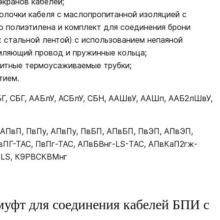
экранов кабелей;
олочки кабеля с маслопропитанной изоляцией с
о полиэтилена и комплект для соединения брони
х стальной лентой) с использованием непаяной
емляющий провод и пружинные кольца;
итные термоусаживаемые трубки;
тием.
Г, СБГ, ААБлУ, АСБлУ, СБН, ААШвУ, ААШп, ААБ2лШвУ,
АПвП, ПвПу, АПвПу, ПвБП, АПвБП, ПвЭП, АПвЭП,
вПГ-ТАС, ПвПг-ТАС, АПвБВнг-LS-ТАС, АПвКаП2гж-
-LS, К9РВСКВМнг
муфт для соединения кабелей БПИ с