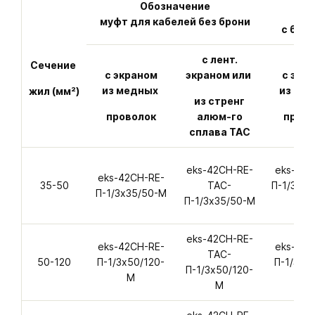
Обозначение
м
муфт для кабелей без брони
с бро
с лент.
Сечение
с экраном
экраном или
с экр
из медных
из ме
жил (мм²)
из стренг
проволок
алюм-го
прово
сплава ТАС
eks-42CH-RE-
eks-42C
eks-42CH-RE-
35-50
ТАС-
П-1/3х35
П-1/3х35/50-M
П-1/3х35/50-M
M
eks-42CH-RE-
eks-42CH-RE-
eks-42C
ТАС-
50-120
П-1/3х50/120-
П-1/3х5
П-1/3х50/120-
M
А-
M