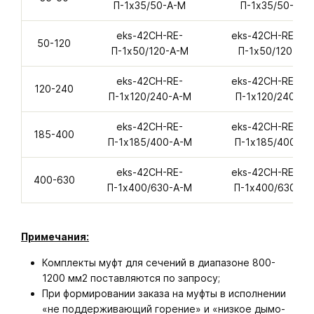
П-1х35/50-А-M
П-1х35/50-А-M
eks-42CH-RE-
eks-42CH-RE-ТА
50-120
П-1х50/120-А-M
П-1х50/120-А-
eks-42CH-RE-
eks-42CH-RE-ТА
120-240
П-1х120/240-А-M
П-1х120/240-А-
eks-42CH-RE-
eks-42CH-RE-ТА
185-400
П-1х185/400-А-M
П-1х185/400-А-
eks-42CH-RE-
eks-42CH-RE-ТА
400-630
П-1х400/630-А-M
П-1х400/630-А-
Примечания:
Комплекты муфт для сечений в диапазоне 800-
1200 мм2 поставляются по запросу;
При формировании заказа на муфты в исполнении
«не поддерживающий горение» и «низкое дымо-