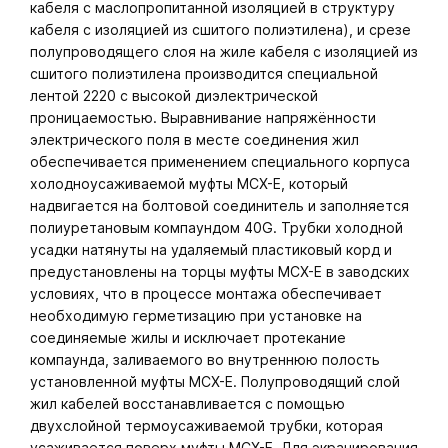
кабеля с маслопропитанной изоляцией в структуру
кабеля с изоляцией из сшитого полиэтилена), и срезе
полупроводящего слоя на жиле кабеля с изоляцией из
сшитого полиэтилена производится специальной
лентой 2220 с высокой диэлектрической
проницаемостью. Выравнивание напряжённости
электрического поля в месте соединения жил
обеспечивается применением специального корпуса
холодноусаживаемой муфты МСХ-Е, который
надвигается на болтовой соединитель и заполняется
полиуретановым компаундом 40G. Трубки холодной
усадки натянуты на удаляемый пластиковый корд и
предустановлены на торцы муфты МСХ-Е в заводских
условиях, что в процессе монтажа обеспечивает
необходимую герметизацию при установке на
соединяемые жилы и исключает протекание
компаунда, заливаемого во внутреннюю полость
установленной муфты МСХ-Е. Полупроводящий слой
жил кабелей восстанавливается с помощью
двухслойной термоусаживаемой трубки, которая
усаживается поверх муфты МСХ-Е. Для экранирования