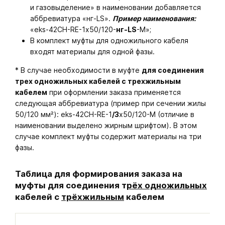
и газовыделение» в наименовании добавляется
аббревиатура «нг-LS».
Пример наименования:
«eks-42CH-RE-1х50/120-
нг-LS
-M»;
В комплект муфты для одножильного кабеля
входят материалы для одной фазы.
* В случае необходимости в муфте
для соединения
трех одножильных кабелей с трехжильным
кабелем
при оформлении заказа применяется
следующая аббревиатура (пример при сечении жилы
50/120 мм²): eks-42CH-RE-1
/3
х50/120-M (отличие в
наименовании выделено жирным шрифтом). В этом
случае комплект муфты содержит материалы на три
фазы.
Таблица для формирования заказа на
муфты для соединения т
рёх одножильных
кабелей с
трёхжильным
кабелем