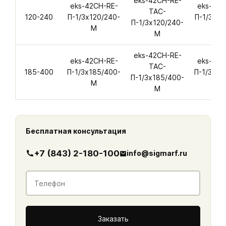
eks-42CH-RE-
eks-42CH-RE-
eks-42C
ТАС-
120-240
П-1/3х120/240-
П-1/3х12
П-1/3х120/240-
M
А-
M
eks-42CH-RE-
eks-42CH-RE-
eks-42C
ТАС-
185-400
П-1/3х185/400-
П-1/3х18
П-1/3х185/400-
M
А-
M
Бесплатная консультация
+7 (843) 2-180-100
info@sigmarf.ru
Контакты
Телефон
*
Заказать