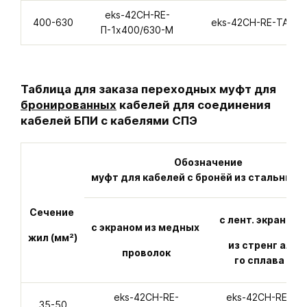
eks-42CH-RE-
400-630
eks-42CH-RE-ТАС-П
П-1х400/630-M
Таблица для заказа переходных муфт для
бронированных
кабелей для соединения
кабелей БПИ с кабелями СПЭ
Обозначение
муфт для кабелей с бронёй из стальных 
Сечение
с лент. экраном 
с экраном из медных
жил (мм²)
из стренг алю
проволок
го сплава ТАС
eks-42CH-RE-
eks-42CH-RE-ТА
35-50