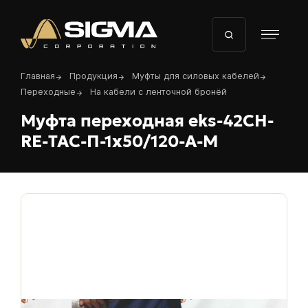
Перейти
к
основному
содержанию
Строка
Главная
Продукция
Муфты для силовых кабелей
навигации
Переходные
На кабели с ленточной бронёй
Муфта переходная eks-42CH-
RE-ТАС-П-1х50/120-А-M