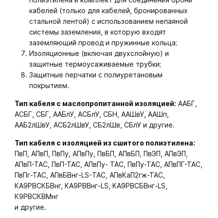
кабелей (только для кабелей, бронированных
стальной лентой) с использованием непаяной
системы заземления, в которую входят
заземляющий провод и пружинные кольца;
Изоляционные (включая двухслойную) и
защитные термоусаживаемые трубки;
Защитные перчатки с полиуретановым
покрытием.
Тип кабеля с маслопропитанной изоляцией:
ААБГ,
АСБГ, СБГ, ААБлУ, АСБлУ, СБН, ААШвУ, ААШп,
ААБ2лШвУ, АСБ2лШвУ, СБ2лШв, СБлУ и другие.
Тип кабеля с изоляцией из сшитого полиэтилена:
ПвП, АПвП, ПвПу, АПвПу, ПвБП, АПвБП, ПвЭП, АПвЭП,
АПвП-ТАС, ПвП-ТАС, АПвПу- ТАС, ПвПу-ТАС, АПвПГ-ТАС,
ПвПг-ТАС, АПвБВнг-LS-ТАС, АПвКаП2гж-ТАС,
КА9РВСКБВнг, КА9РВВнг-LS, КА9РВСБВнг-LS,
К9РВСКВМнг
и другие.