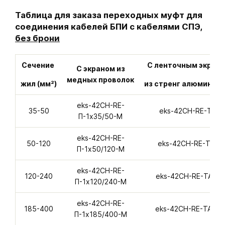
Таблица для заказа переходных муфт для
соединения кабелей БПИ с кабелями СПЭ,
без брони
Сечение
С ленточным экрано
С экраном из
медных проволок
жил (мм²)
из стренг алюминиев
eks-42CH-RE-
35-50
eks-42CH-RE-ТАС-
П-1х35/50-M
eks-42CH-RE-
50-120
eks-42CH-RE-ТАС-
П-1х50/120-M
eks-42CH-RE-
120-240
eks-42CH-RE-ТАС-П
П-1х120/240-M
eks-42CH-RE-
185-400
eks-42CH-RE-ТАС-П
П-1х185/400-M