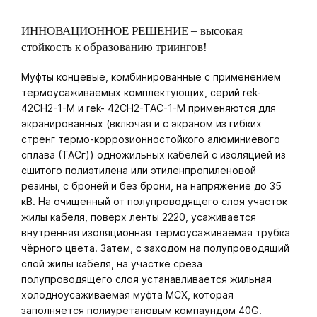
ИННОВАЦИОННОЕ РЕШЕНИЕ – высокая
стойкость к образованию триингов!
Муфты концевые, комбинированные с применением
термоусаживаемых комплектующих, серий rek-
42СH2-1-М и rek- 42СH2-ТАС-1-М применяются для
экранированных (включая и с экраном из гибких
стренг термо-коррозионностойкого алюминиевого
сплава (ТАСг)) одножильных кабелей с изоляцией из
сшитого полиэтилена или этиленпропиленовой
резины, с бронёй и без брони, на напряжение до 35
кВ. На очищенный от полупроводящего слоя участок
жилы кабеля, поверх ленты 2220, усаживается
внутренняя изоляционная термоусаживаемая трубка
чёрного цвета. Затем, с заходом на полупроводящий
слой жилы кабеля, на участке среза
полупроводящего слоя устанавливается жильная
холодноусаживаемая муфта МСХ, которая
заполняется полиуретановым компаундом 40G.