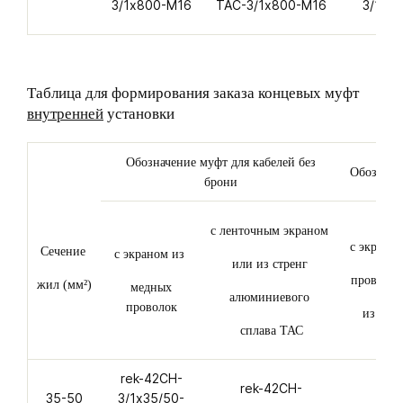
3/1х800-M16
ТАС-3/1х800-M16
3/1х8
Таблица для формирования заказа концевых муфт
внутренней
установки
Обозначение муфт для кабелей без
Обозначе
брони
с ленточным экраном
с экрано
Сечение
с экраном из
или из стренг
проволок
жил (мм²)
медных
алюминиевого
проволок
из ста
сплава ТАС
rek-42CH-
rek-42CH-
rek
35-50
3/1х35/50-