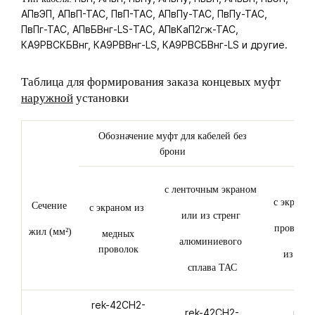
АПвЭП, АПвП-ТАС, ПвП-ТАС, АПвПу-ТАС, ПвПу-ТАС,
ПвПг-ТАС, АПвБВнг-LS-ТАС, АПвКаП2гж-ТАС,
КА9РВСКБВнг, КА9РВВнг-LS, КА9РВСБВнг-LS и другие.
Таблица для формирования заказа концевых муфт
наружной
установки
Обозначение муфт для кабелей без
брони
муф
с ленточным экраном
с экрано
Сечение
с экраном из
или из стренг
проволок
жил (мм²)
медных
алюминиевого
проволок
из ста
сплава ТАС
rek-42CH2-
rek-42CH2-
rek-