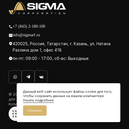
+7 (843) 2-180-100
info@sigmarf.ru
420025, Россия, Татарстан, г. Казань, ул. Натана
Рахлина дом 1, офис 418
пн-пт: 09:00 - 17:00, сб-вс: Выходные
Данный веб-сайт использует файлы cookie для того,
© 2026. ООО «СИГМА Рус». Производим кабельные муфты
чтобы сохранить данные на вашем компьютере.
для любых типов кабелей.
Узнать подробнее
.
Копирование запрещено.
Политика конфиденциальности
Понятно