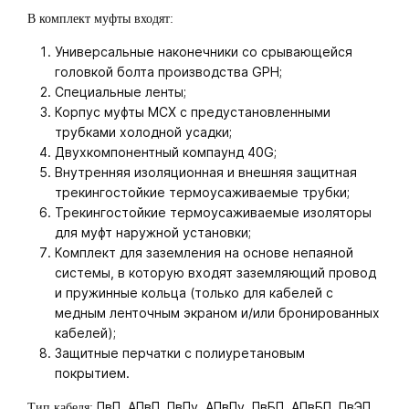
В комплект муфты входят:
Универсальные наконечники со срывающейся
головкой болта производства GPH;
Специальные ленты;
Корпус муфты МСХ с предустановленными
трубками холодной усадки;
Двухкомпонентный компаунд 40G;
Внутренняя изоляционная и внешняя защитная
трекингостойкие термоусаживаемые трубки;
Трекингостойкие термоусаживаемые изоляторы
для муфт наружной установки;
Комплект для заземления на основе непаяной
системы, в которую входят заземляющий провод
и пружинные кольца (только для кабелей с
медным ленточным экраном и/или бронированных
кабелей);
Защитные перчатки с полиуретановым
покрытием.
ПвП, АПвП, ПвПу, АПвПу, ПвБП, АПвБП, ПвЭП,
Тип кабеля: