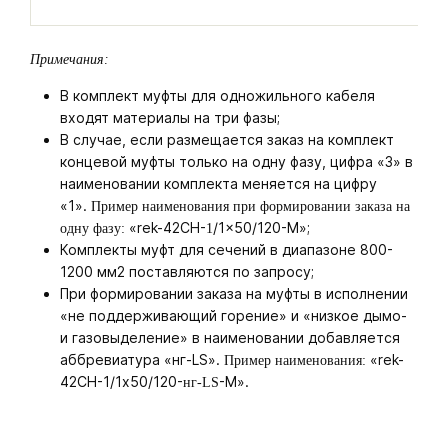
Примечания:
В комплект муфты для одножильного кабеля
входят материалы на три фазы;
В случае, если размещается заказ на комплект
концевой муфты только на одну фазу, цифра «3» в
наименовании комплекта меняется на цифру
«1».
Пример наименования при формировании заказа на
«rek-42CH-
/1x50/120-M»;
одну фазу:
1
Комплекты муфт для сечений в диапазоне 800-
1200 мм2 поставляются по запросу;
При формировании заказа на муфты в исполнении
«не поддерживающий горение» и «низкое дымо-
и газовыделение» в наименовании добавляется
аббревиатура «нг-LS».
«rek-
Пример наименования:
42CH-1/1х50/120-
-M».
нг-LS