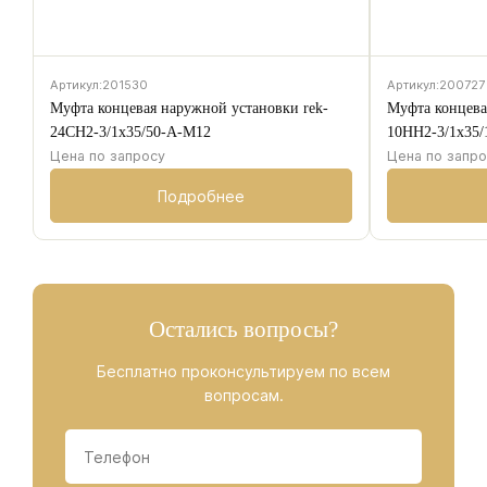
Артикул:
201530
Артикул:
200727
Муфта концевая наружной установки rek-
Муфта концева
24CH2-3/1х35/50-A-M12
10HH2-3/1х35
Цена по запросу
Цена по запр
Подробнее
Остались вопросы?
Бесплатно проконсультируем по всем
вопросам.
Данные
Телефон
*