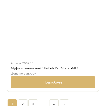
Артикул:
200460
Муфта концевая rek-01КнТ-4х150/240-ВЛ-М12
Цена по запросу
Подробнее
Нумерация
1
2
3
…
››
»