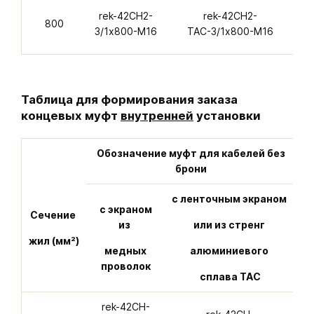
rek-42CH2-
rek-42CH2-
r
800
3/1х800-M16
ТАС-3/1х800-M16
Таблица для формирования заказа
концевых муфт
внутренней
установки
Обозначение муфт для кабелей без
О
брони
с ленточным экраном
с экраном
с
Сечение
из
или из стренг
п
жил (мм²)
медных
алюминиевого
проволок
сплава ТАС
rek-42CH-