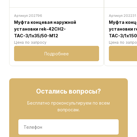
Артикул:
202796
Артикул:
202231
Муфта концевая наружной
Муфта конц
установки rek-42CH2-
установки 
ТАС-3/1х35/50-M12
ТАС-3/1х15
Цена по запросу
Цена по запр
Подробнее
Остались вопросы?
Бесплатно проконсультируем по всем
вопросам.
Данные
Телефон
*