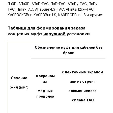
ПвЭП, АПвЭП, АПвП-ТАС, ПвП-ТАС, АПвПу-ТАС, ПвПу-
ТАС, ПвПг-ТАС, АПвБВнг-LS-ТАС, АПвКаП2гж-ТАС,
КА9РВСКБВнг, КА9РВВнг-LS, КА9РВСБВнг-LS и другие.
Таблица для формирования заказа
концевых муфт
наружной
установки
Обозначение муфт для кабелей без
брони
с ленточным экраном
с экраном
с
Сечение
из
или из стренг
п
жил (мм²)
медных
алюминиевого
проволок
сплава ТАС