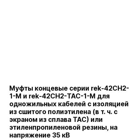
Муфты концевые серии rek-42СH2-
1-М и rek-42СH2-ТАС-1-М для
одножильных кабелей с изоляцией
из сшитого полиэтилена (в т. ч. с
экраном из сплава ТАС) или
этиленпропиленовой резины, на
напряжение 35 кВ