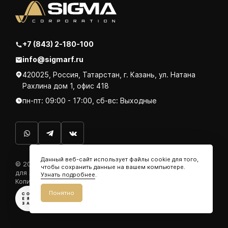
+7 (843) 2-180-100
info@sigmarf.ru
420025, Россия, Татарстан, г. Казань, ул. Натана
Рахлина дом 1, офис 418
пн-пт: 09:00 - 17:00, сб-вс: Выходные
Данный веб-сайт использует файлы cookie для того,
© 2026. ООО «СИГМА Рус». Производим кабельные муфты
чтобы сохранить данные на вашем компьютере.
для любых типов кабелей.
Узнать подробнее
.
Копирование запрещено.
Политика конфиденциальности
Понятно