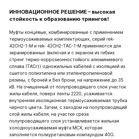
ИННОВАЦИОННОЕ РЕШЕНИЕ – высокая
стойкость к образованию триингов!
Муфты концевые, комбинированные с применением
термоусаживаемых комплектующих, серий rek-
42СH2-1-М и rek- 42СH2-ТАС-1-М применяются для
экранированных (включая и с экраном из гибких
стренг термо-коррозионностойкого алюминиевого
сплава (ТАСг)) одножильных кабелей с изоляцией из
сшитого полиэтилена или этиленпропиленовой
резины, с бронёй и без брони, на напряжение до 35
кВ. На очищенный от полупроводящего слоя участок
жилы кабеля, поверх ленты 2220, усаживается
внутренняя изоляционная термоусаживаемая трубка
чёрного цвета. Затем, с заходом на полупроводящий
слой жилы кабеля, на участке среза
полупроводящего слоя устанавливается жильная
холодноусаживаемая муфта МСХ, которая
заполняется полиуретановым компаундом 40G.