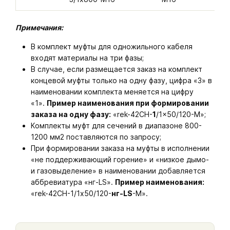
Примечания:
В комплект муфты для одножильного кабеля
входят материалы на три фазы;
В случае, если размещается заказ на комплект
концевой муфты только на одну фазу, цифра «3» в
наименовании комплекта меняется на цифру
«1».
Пример наименования при формировании
заказа на одну фазу:
«rek-42CH-
1
/1x50/120-M»;
Комплекты муфт для сечений в диапазоне 800-
1200 мм2 поставляются по запросу;
При формировании заказа на муфты в исполнении
«не поддерживающий горение» и «низкое дымо-
и газовыделение» в наименовании добавляется
аббревиатура «нг-LS».
Пример наименования:
«rek-42CH-1/1х50/120-
нг-LS
-M».