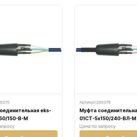
0375
Артикул:
200376
оединительная eks-
Муфта соединительна
50/150-В-М
01CT-5х150/240-ВЛ-М
апросу
Цена по запросу