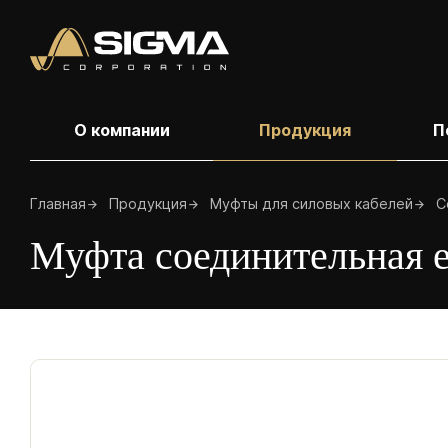
Перейти
к
основному
содержанию
Основная
О компании
Продукция
П
навигация
Муф
Строка
Главная
Продукция
Муфты для силовых кабелей
С
Муф
навигации
Муфта соединительная 
каб
Муф
Муф
(по