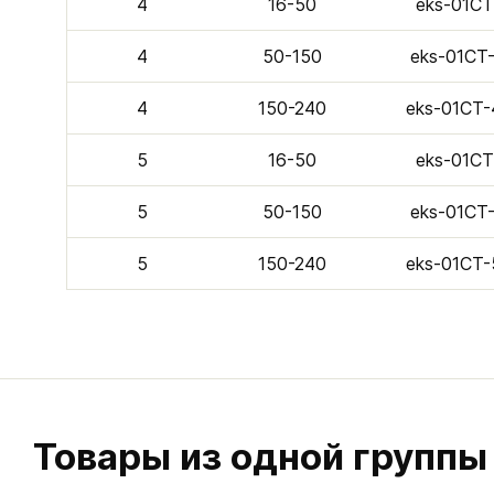
4
16-50
eks-01C
4
50-150
eks-01CТ
4
150-240
eks-01CТ
5
16-50
eks-01C
5
50-150
eks-01CТ
5
150-240
eks-01CТ
Товары из одной группы