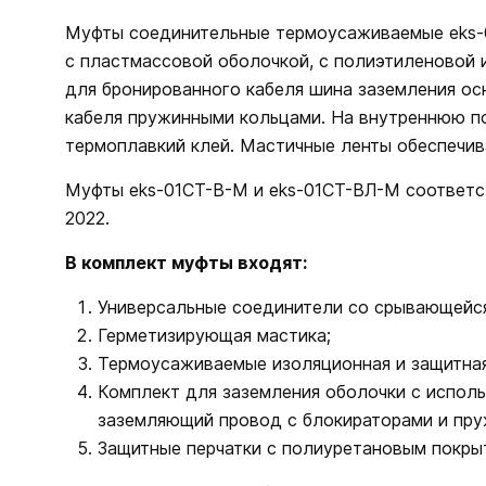
Муфты соединительные термоусаживаемые eks-
с пластмассовой оболочкой, с полиэтиленовой и
для бронированного кабеля шина заземления ос
кабеля пружинными кольцами. На внутреннюю п
термоплавкий клей. Мастичные ленты обеспечи
Муфты eks-01СТ-В-М и eks-01СТ-ВЛ-М соответс
2022.
В комплект муфты входят:
Универсальные соединители со срывающейся
Герметизирующая мастика;
Термоусаживаемые изоляционная и защитная
Комплект для заземления оболочки с исполь
заземляющий провод с блокираторами и пруж
Защитные перчатки с полиуретановым покры