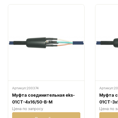
Артикул:
200374
Артикул:
20
Муфта соединительная eks-
Муфта с
01CT-4х16/50-В-М
01CT-3х
Цена по запросу
Цена по з