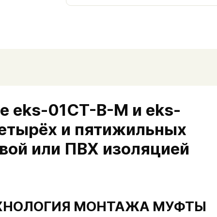
 eks-01СТ-В-М и eks-
четырёх и пятижильных
овой или ПВХ изоляцией
ХНОЛОГИЯ МОНТАЖА МУФТЫ