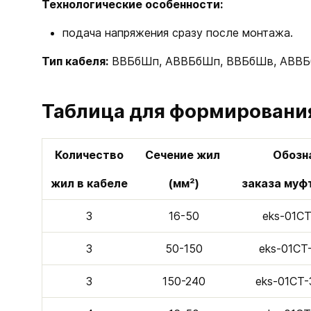
Технологические особенности:
подача напряжения сразу после монтажа.
Тип кабеля:
ВВБбШп, АВВБбШп, ВВБбШв, АВВБб
Таблица для формировани
Количество
Сечение жил
Обозн
жил в кабеле
(мм²)
заказа муф
3
16-50
eks-01C
3
50-150
eks-01CТ
3
150-240
eks-01CТ